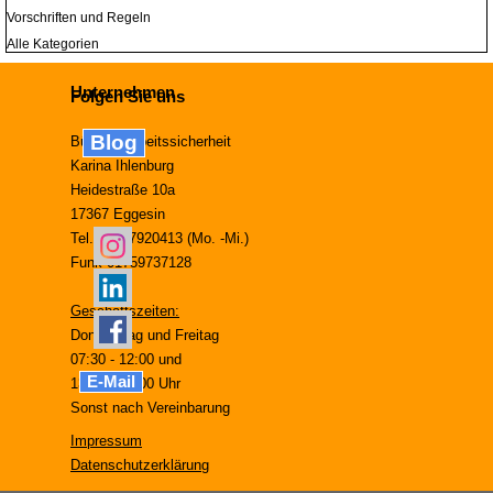
Vorschriften und Regeln
Alle Kategorien
Unternehmen
Folgen Sie uns
Blog
Büro für Arbeitssicherheit
Karina Ihlenburg
Heidestraße 10a
17367 Eggesin
Tel. 03977920413 (Mo. -Mi.)
Funk 01759737128
Geschäftszeiten:
Donnerstag und Freitag
07:30 - 12:00 und
E-Mail
13:00 - 17:00 Uhr
Sonst nach Vereinbarung
Impressum
Datenschutzerklärung