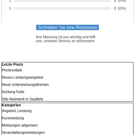
2
Anzahl von 
0
Prozentsa
(0%)
Bewertung:
1
Anzahl von 
0
Prozentsa
(0%)
Bewertung:
Ihre Meinung ist uns wichtig und hilft
uns, unseren Service zu verbessern
Block überspringen Letzte Posts
Letzte Posts
Photovoltaik
Neues Leistungsangebot
Neue Unterweisungsthemen
Achtung Falle
Sifa-Netzwerk in Saalfeld
Block überspringen Kategorien
Kategorien
Angebot, Leistung
Kurzmeldung
Meldungen allgemein
Veranstaltungsmeldungen