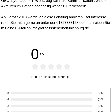
GBUpsych auch ein Werkzeug sein, die Kommunikation zwischen
Akteuren im Betrieb nachhaltig weiter zu verbessern.
Ab Herbst 2018 werde ich diese Leistung anbieten. Bei Interesse
rufen Sie mich gerne an unter der 01759737128 oder schreiben Sie
mir eine E-Mail an
info@arbeitssicherheit-ihlenburg.de
0
/
5
Es gibt noch keine Rezension.
5
Anzahl von 
0
Prozentsa
(0%)
Bewertung:
4
Anzahl von 
0
Prozentsa
(0%)
Bewertung:
3
Anzahl von 
0
Prozentsa
(0%)
Bewertung: