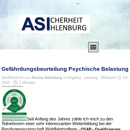
Direkt zum Seiteninhalt
Menü überspringen
Gefährdungsbeurteilung Psychische Belastung
Veröffentlicht von
Karina Ihlenburg
in
Angebot, Leistung
· Mittwoch 11 Jul
2018 ·
2 Minuten
Seit Anfang des Jahres zähle ich mich zu den
Teilnehmern einer sehr interessanten Weiterbildung bei der
Berufsgenossenschaft Wohlfahrtspflege
-
QSAB - Qualifizierung