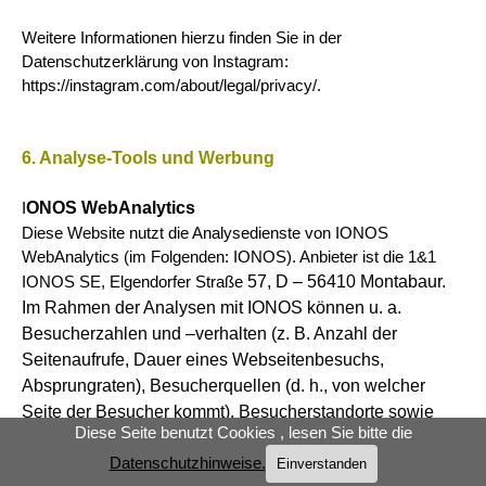
Weitere Informationen hierzu finden Sie in der
Datenschutzerklärung von Instagram:
https://instagram.com/about/legal/privacy/.
6. Analyse-Tools und Werbung
ONOS WebAnalytics
I
Diese Website nutzt die Analysedienste von IONOS
WebAnalytics (im Folgenden: IONOS). Anbieter ist die 1&1
57, D – 56410 Montabaur.
IONOS SE, Elgendorfer Straße
Im Rahmen der Analysen mit IONOS können u. a.
Besucherzahlen und –verhalten (z. B. Anzahl der
Seitenaufrufe,
Dauer eines Webseitenbesuchs,
Absprungraten), Besucherquellen (d. h., von welcher
Seite der Besucher kommt), Besucherstandorte sowie
Diese Seite benutzt Cookies , lesen Sie bitte die
technische Daten (Browser- und
Betriebssystemversionen) analysiert werden. Zu diesem
Datenschutzhinweise.
Einverstanden